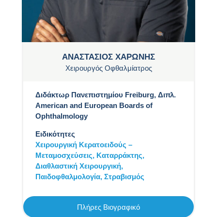
ΑΝΑΣΤΑΣΙΟΣ ΧΑΡΩΝΗΣ
Χειρουργός Οφθαλμίατρος
Διδάκτωρ Πανεπιστημίου Freiburg, Διπλ.
American and European Boards of
Ophthalmology
Ειδικότητες
Χειρουργική Κερατοειδούς –
Μεταμοσχεύσεις,
Καταρράκτης,
Διαθλαστική Χειρουργική,
Παιδοφθαλμολογία,
Στραβισμός
Πλήρες Βιογραφικό