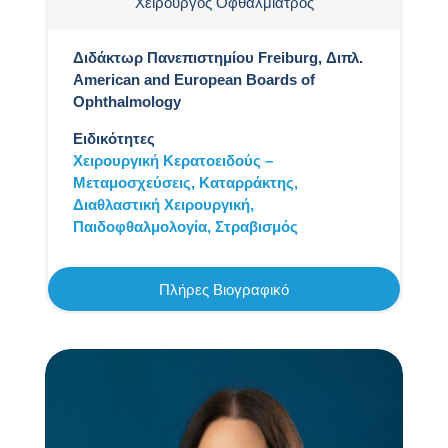
Χειρουργός Οφθαλμίατρος
Διδάκτωρ Πανεπιστημίου Freiburg, Διπλ.
American and European Boards of
Ophthalmology
Ειδικότητες
Χειρουργική Κερατοειδούς –
Μεταμοσχεύσεις,
Καταρράκτης,
Διαθλαστική Χειρουργική,
Παιδοφθαλμολογία,
Στραβισμός
Πλήρες Βιογραφικό