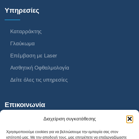
Υπηρεσίες
Καταρράκτης
Γλαύκωμα
Επέμβαση με Laser
Αισθητική Οφθαλμολογία
Δείτε όλες τις υπηρεσίες
Επικοινωνία
Διαχείριση συγκατάθεσης
AthensVision Συγγρού
Χρησιμοποιούμε cookies για να βελτιώσουμε την εμπειρία σας στον
ιστότοπό μας. Με την αποδοχή τους, μας επιτρέπετε να επεξεργαζόμαστε
AthensVision Μαρούσι