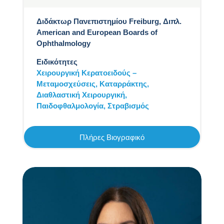
Διδάκτωρ Πανεπιστημίου Freiburg, Διπλ.
American and European Boards of
Ophthalmology
Ειδικότητες
Χειρουργική Κερατοειδούς –
Μεταμοσχεύσεις,
Καταρράκτης,
Διαθλαστική Χειρουργική,
Παιδοφθαλμολογία,
Στραβισμός
Πλήρες Βιογραφικό