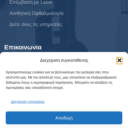
Επέμβαση με Laser
Αισθητική Οφθαλμολογία
Δείτε όλες τις υπηρεσίες
Επικοινωνία
Διαχείριση συγκατάθεσης
AthensVision Συγγρού
Χρησιμοποιούμε cookies για να βελτιώσουμε την εμπειρία σας στον
ιστότοπό μας. Με την αποδοχή τους, μας επιτρέπετε να επεξεργαζόμαστε
AthensVision Μαρούσι
δεδομένα όπως η συμπεριφορά περιήγησης. Μπορείτε να αλλάξετε τις
προτιμήσεις σας οποιαδήποτε στιγμή.
AthensVision Πειραιά
210 95 95 215
Διαχείριση υπηρεσιών
info@athensvision.gr
Αποδοχή
Κλείστε Ραντεβού