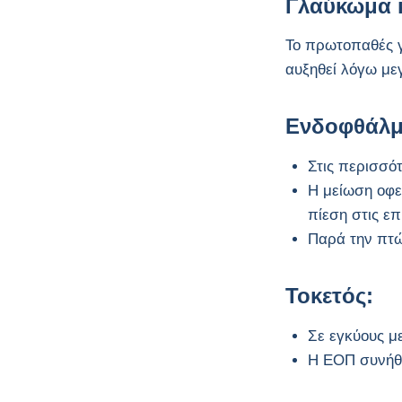
Γλαύκωμα 
Το πρωτοπαθές γ
αυξηθεί λόγω με
Ενδοφθάλμι
Στις περισσό
Η μείωση οφε
πίεση στις επ
Παρά την πτώ
Τοκετός:
Σε εγκύους μ
Η ΕΟΠ συνήθω