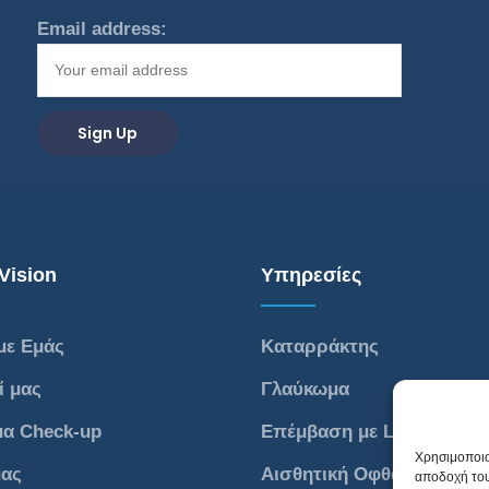
Email address:
Vision
Υπηρεσίες
με Εμάς
Καταρράκτης
ί μας
Γλαύκωμα
μα Check-up
Επέμβαση με Laser
Χρησιμοποιο
μας
Αισθητική Οφθαλμολογία
αποδοχή του