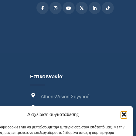
Επικοινωνία
AthensVision Συγγρού
AthensVision Μαρούσι
Διαχείριση συγκατάθεσης
AthensVision Πειραιά
ύμε cookies για να βελτιώσουμε την εμπειρία σας στον ιστότοπό μας. Με την
ς, μας επιτρέπετε να επεξεργαζόμαστε δεδομένα όπως η συμπεριφορά
210 95 95 215