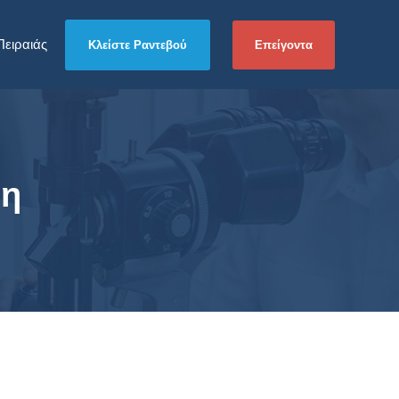
Πειραιάς
Επείγοντα
Κλείστε Ραντεβού
νη