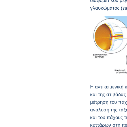
διαφορετικού με
γλαυκώματος (εικ
Η αντικειμενική 
και της στιβάδα
μέτρηση του πάχ
ανάλυση της τάξ
και του πάχους 
κυττάρων στη πε