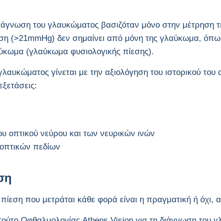
ιάγνωση του γλαυκώματος βασιζόταν μόνο στην μέτρηση τη
ση (>21mmHg) δεν σημαίνει από μόνη της γλαύκωμα, όπω
αύκωμα (γλαύκωμα φυσιολογικής πίεσης).
λαυκώματος γίνεται με την αξιολόγηση του ιστορικού του 
εξετάσεις:
ου οπτικού νεύρου και των νευρικών ινών
οπτικών πεδίων
ση
 πίεση που μετράται κάθε φορά είναι η πραγματική ή όχι,
τιτούτο Οφθαλμολογίας Athens Vision για τη διάγνωση του