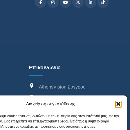
Επικοινωνία
AthensVision Συγγρού
AthensVision Μαρούσι
Διαχείριση συγκατάθεσης
AthensVision Πειραιά
ύμε cookies για να βελτιώσουμε την εμπειρία σας στον ιστότοπό μας. Με την
210 95 95 215
ς, μας επιτρέπετε να επεξεργαζόμαστε δεδομένα όπως η συμπεριφορά
Μπορείτε να αλλάξετε τις προτιμήσεις σας οποιαδήποτε στιγμή.