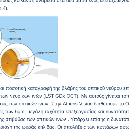
γέθους κοίλανση ανάμεσα στα δύο μάτια ενός εξεταζομένου
.4).
και ποσοτική καταγραφή της βλάβης του οπτικού νεύρου επ
ς των νευρικών ινών (LST GDx OCT). Με αυτούς γίνεται το
ους των οπτικών ινών. Στ
ην
Athens Vision διαθέτουμε το O
ης των 6μm, μεγάλη ταχύτητα επεξεργασίας και δυνατότητα
της στιβάδας των οπτικών ινών . Υπάρχει επίσης η δυνατό
ριοχή της ωχράς κηλίδας. Οι απολήξεις των κυττάρων αυτ