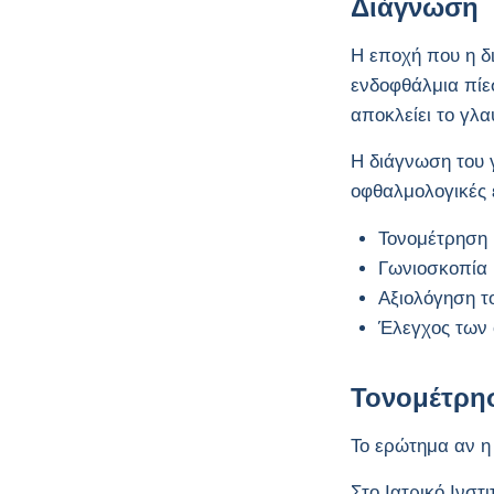
Διάγνωση
Η εποχή που η δ
ενδοφθάλμια πίε
αποκλείει το γλ
Η διάγνωση του γ
οφθαλμολογικές 
Τονομέτρηση
Γωνιοσκοπία
Αξιολόγηση τ
Έλεγχος των 
Τονομέτρη
Το ερώτημα αν η
Στο Ιατρικό Ινσ