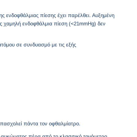
ς ενδοφθάλμιας πίεσης έχει παρέλθει. Αυξημένη
ς χαμηλή ενδοφθάλμια πίεση (<21mmHg) δεν
ατόμου σε συνδυασμό με τις εξής
 απασχολεί πάντα τον οφθαλμίατρο.
 γλαυκώματος πέρα από το κλασσικό τονόμετρο