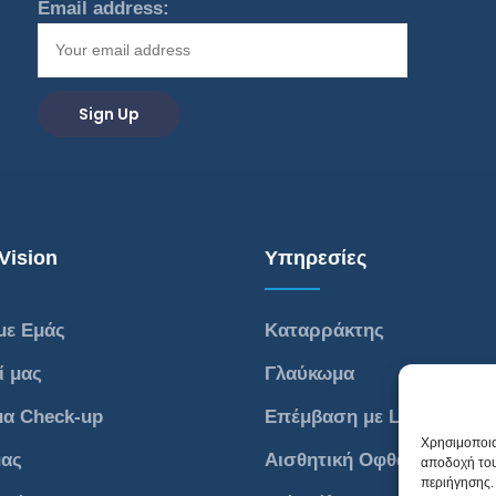
Email address:
Vision
Υπηρεσίες
με Εμάς
Καταρράκτης
ί μας
Γλαύκωμα
μα Check-up
Επέμβαση με Laser
Χρησιμοποιο
μας
Αισθητική Οφθαλμολογία
αποδοχή του
περιήγησης. 