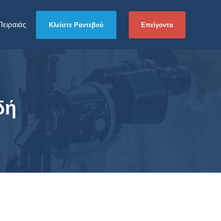
Πειραιάς
Επείγοντα
Κλείστε Ραντεβού
δή