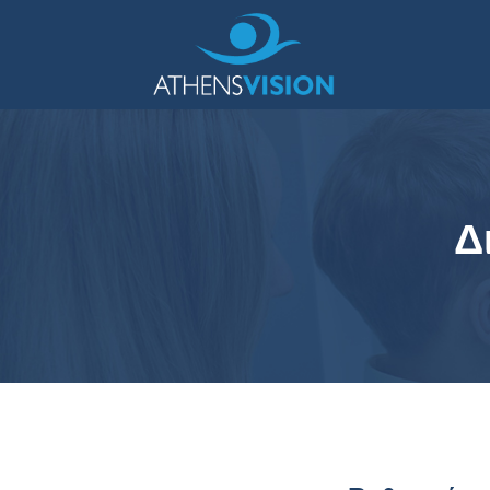
Δ
Αμφιβληστροειδής ωχρά
κηλίδα
Τι είναι ο