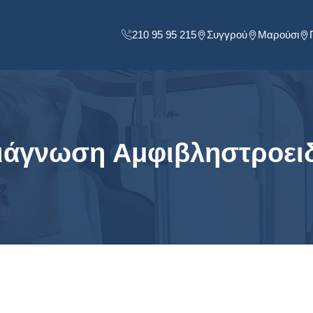
210 95 95 215
Συγγρού
Μαρούσι
ιάγνωση Αμφιβληστροει