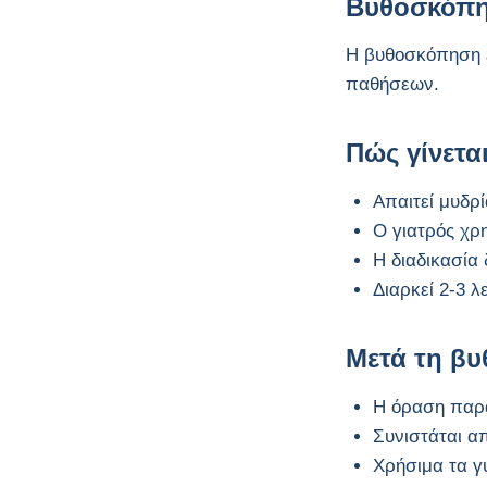
αμφιβληστροειδής;
Βυθοσκόπ
Η βυθοσκόπηση ε
Συμπτώματα
παθήσεων.
αμφιβληστροειδούς
Πώς γίνεται
Διάγνωση
αμφιβληστροειδούς
Απαιτεί μυδρί
Ο γιατρός χρ
Παθήσεις
Η διαδικασία 
Αμφιβληστροειδούς
Διαρκεί 2-3 
Αποκόλληση
Μετά τη β
Αμφιβληστροειδούς
Η όραση παρα
Ηλιακή Εκφύλιση
Συνιστάται α
Ωχράς Κηλίδας
Χρήσιμα τα γ