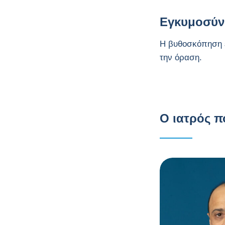
Κεντρική Ορώδης
Εγκυμοσύν
Χοριοαμφιβληστροει
Η βυθοσκόπηση ε
δοπάθεια
την όραση.
Οπή Ωχράς Κηλίδας
Επαμφιβληστροειδικ
Ο ιατρός π
ή Μεμβράνη
Αμφιβληστροειδοπά
θεια της
Προωρότητας
Κυστοειδές Οίδημα
της Ωχράς