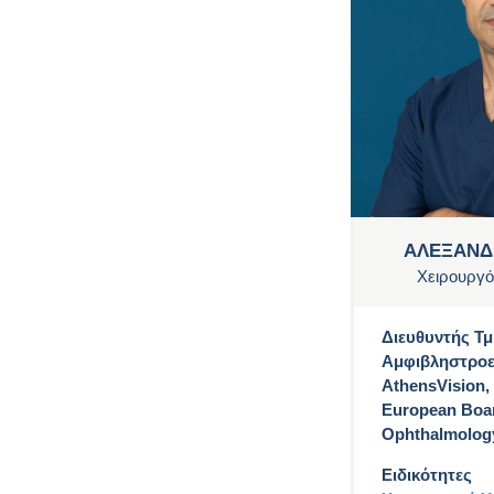
Διαβητική
Αμφιβληστροειδοπά
θεια
Φλεβική Απόφραξη
Αμφιβληστροειδούς
ΑΛΕΞΑΝΔ
Οφθαλμικές
Χειρουργό
φλεγμονές –
Ραγοειδίτιδα
Διευθυντής Τ
Αμφιβληστροε
Θεραπείες παθήσεων
AthensVision,
αμφιβληστροειδούς
European Boar
Ophthalmolog
Ειδικότητες