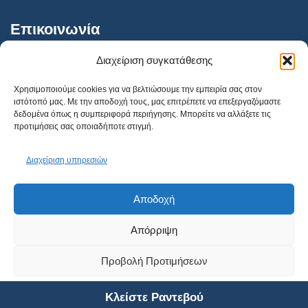
Επικοινωνία
Διαχείριση συγκατάθεσης
AthensVision Συγγρού
Χρησιμοποιούμε cookies για να βελτιώσουμε την εμπειρία σας στον
ιστότοπό μας. Με την αποδοχή τους, μας επιτρέπετε να επεξεργαζόμαστε
AthensVision Μαρούσι
δεδομένα όπως η συμπεριφορά περιήγησης. Μπορείτε να αλλάξετε τις
προτιμήσεις σας οποιαδήποτε στιγμή.
AthensVision Πειραιά
210 95 95 215
Διαχείριση υπηρεσιών
info@athensvision.gr
Αποδοχή
Κλείστε Ραντεβού
Απόρριψη
Προβολή Προτιμήσεων
Powered by
FOCUS-ON GROUP
Πολιτική Cookies
Δήλωση Απορρήτου
Κλείστε Ραντεβού