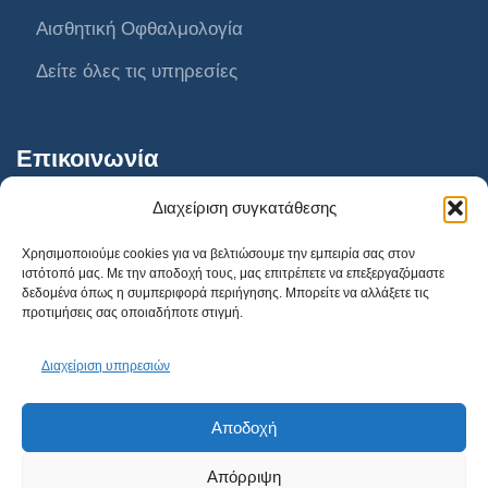
Αισθητική Οφθαλμολογία
Δείτε όλες τις υπηρεσίες
Επικοινωνία
Διαχείριση συγκατάθεσης
AthensVision Συγγρού
Χρησιμοποιούμε cookies για να βελτιώσουμε την εμπειρία σας στον
ιστότοπό μας. Με την αποδοχή τους, μας επιτρέπετε να επεξεργαζόμαστε
AthensVision Μαρούσι
δεδομένα όπως η συμπεριφορά περιήγησης. Μπορείτε να αλλάξετε τις
προτιμήσεις σας οποιαδήποτε στιγμή.
AthensVision Πειραιά
210 95 95 215
Διαχείριση υπηρεσιών
info@athensvision.gr
Αποδοχή
Κλείστε Ραντεβού
Απόρριψη