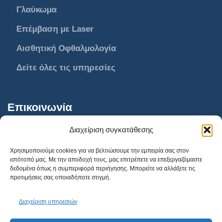
Γλαύκωμα
Επέμβαση με Laser
Αισθητική Οφθαλμολογία
Δείτε όλες τις υπηρεσίες
Επικοινωνία
Διαχείριση συγκατάθεσης
AthensVision Συγγρού
Χρησιμοποιούμε cookies για να βελτιώσουμε την εμπειρία σας στον
ιστότοπό μας. Με την αποδοχή τους, μας επιτρέπετε να επεξεργαζόμαστε
AthensVision Μαρούσι
δεδομένα όπως η συμπεριφορά περιήγησης. Μπορείτε να αλλάξετε τις
προτιμήσεις σας οποιαδήποτε στιγμή.
AthensVision Πειραιά
210 95 95 215
Διαχείριση υπηρεσιών
info@athensvision.gr