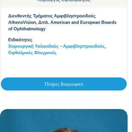
Διευθυντής Τμήματος Αμφιβληστροειδούς
AthensVision, Διπλ. American and European Boards
of Ophthalmology
Ειδικότητες
Χειρουργική Υαλοειδούς – Αμφιβληστροειδούς,
Οφθαλμικές Φλεγμονές
Πλήρες Βιογραφικό