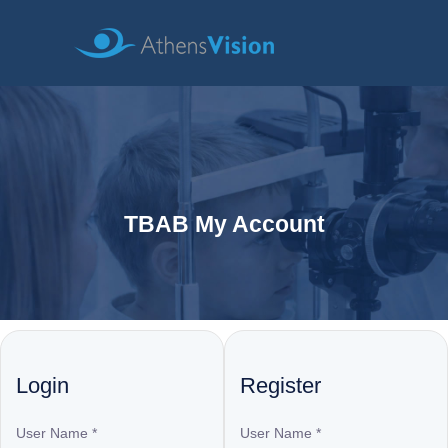
TBAB My Account
Login
Register
User Name
*
User Name
*