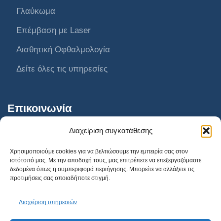
Γλαύκωμα
Επέμβαση με Laser
Αισθητική Οφθαλμολογία
Δείτε όλες τις υπηρεσίες
Επικοινωνία
Διαχείριση συγκατάθεσης
AthensVision Συγγρού
Χρησιμοποιούμε cookies για να βελτιώσουμε την εμπειρία σας στον
ιστότοπό μας. Με την αποδοχή τους, μας επιτρέπετε να επεξεργαζόμαστε
AthensVision Μαρούσι
δεδομένα όπως η συμπεριφορά περιήγησης. Μπορείτε να αλλάξετε τις
προτιμήσεις σας οποιαδήποτε στιγμή.
AthensVision Πειραιά
210 95 95 215
Διαχείριση υπηρεσιών