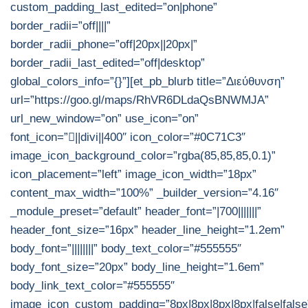
custom_padding_last_edited=”on|phone”
border_radii=”off||||”
border_radii_phone=”off|20px||20px|”
border_radii_last_edited=”off|desktop”
global_colors_info=”{}”][et_pb_blurb title=”Διεύθυνση”
url=”https://goo.gl/maps/RhVR6DLdaQsBNWMJA”
url_new_window=”on” use_icon=”on”
font_icon=”||divi||400″ icon_color=”#0C71C3″
image_icon_background_color=”rgba(85,85,85,0.1)”
icon_placement=”left” image_icon_width=”18px”
content_max_width=”100%” _builder_version=”4.16″
_module_preset=”default” header_font=”|700|||||||”
header_font_size=”16px” header_line_height=”1.2em”
body_font=”||||||||” body_text_color=”#555555″
body_font_size=”20px” body_line_height=”1.6em”
body_link_text_color=”#555555″
image_icon_custom_padding=”8px|8px|8px|8px|false|false