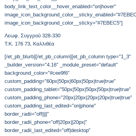
body_link_text_color__hover_enabled="on|hover"
image_icon_background_color__sticky_enabled="#7EBE
image_icon_background_color__sticky="#7EBEC5"]
Λεωφ. Συγγρού 328-330
Τ.Κ. 176 73, Καλλιθέα
[/et_pb_blurb][/et_pb_column][et_pb_column type=”1_3″
_builder_version=”4.16″ _module_preset=”default”
background_color=”#cee9f6″
custom_padding=”60px|50px|60px|50px|true|true”
custom_padding_tablet=”50px|50px|50px|50px|true|true”
custom_padding_phone=”20px|20px|20px|20px|true|true”
custom_padding_last_edited=”on|phone”
border_radii=”off||||”
border_radii_phone=”off|20px||20px|”
border_radii_last_edited=”off|desktop”