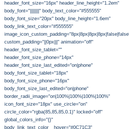
header_font_size="16px" header_line_height="1.2em"
body_font="||||||||" body_text_color="#555555"
body_font_size="20px" body_line_height="1.6em"
body_link_text_color="#555555"
image_icon_custom_padding="8px|8px|8px|8px|false|false
custom_padding="||0px|||" animation="off"
header_font_size_tablet=""
header_font_size_phone="14px"
header_font_size_last_edited="on|phone"
body_font_size_tablet="18px"
body_font_size_phone="16px"
body_font_size_last_edited="on|phone"
border_radii_image="on|100%|100%|100%|100%"
icon_font_size="18px" use_circle="on"
circle_color="rgba(85,85,85,0.1)" locked="off"
global_colors_info="{}"
body_link_text_color__hover="#0C71C3"