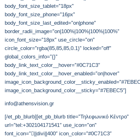
body_font_size_tablet=”18px”
body_font_size_phone=”16px”
body_font_size_last_edited=”on|phone”
border_radii_image=”on|100%|100%|100%|100%”
icon_font_size=”18px” use_circle=”on”
circle_color=”rgba(85,85,85,0.1)” locked=”off”
global_colors_info=”{}”
body_link_text_color__hover=”#0C71C3″
body_link_text_color__hover_enabled=”on|hover”
image_icon_background_color__sticky_enabled=”#7EBE
image_icon_background_color__sticky=”#7EBEC5″]
info@athensvision.gr
[/et_pb_blurb][et_pb_blurb title=”Τηλεφωνικό Κέντρο”
url=”tel:+302104171541″ use_icon=”on”
font_icon=”||divi||400″ icon_color=”#0C71C3″