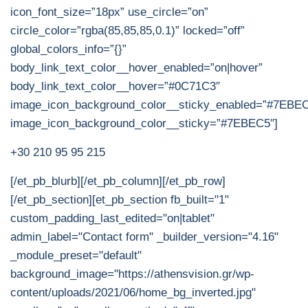
icon_font_size=”18px” use_circle=”on”
circle_color=”rgba(85,85,85,0.1)” locked=”off”
global_colors_info=”{}”
body_link_text_color__hover_enabled=”on|hover”
body_link_text_color__hover=”#0C71C3″
image_icon_background_color__sticky_enabled=”#7EBE
image_icon_background_color__sticky=”#7EBEC5″]
+30 210 95 95 215
[/et_pb_blurb][/et_pb_column][/et_pb_row]
[/et_pb_section][et_pb_section fb_built="1"
custom_padding_last_edited="on|tablet"
admin_label="Contact form" _builder_version="4.16"
_module_preset="default"
background_image="https://athensvision.gr/wp-
content/uploads/2021/06/home_bg_inverted.jpg"