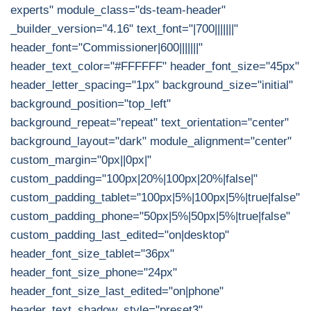
experts" module_class="ds-team-header"
_builder_version="4.16" text_font="|700|||||||"
header_font="Commissioner|600|||||||"
header_text_color="#FFFFFF" header_font_size="45px"
header_letter_spacing="1px" background_size="initial"
background_position="top_left"
background_repeat="repeat" text_orientation="center"
background_layout="dark" module_alignment="center"
custom_margin="0px||0px|"
custom_padding="100px|20%|100px|20%|false|"
custom_padding_tablet="100px|5%|100px|5%|true|false"
custom_padding_phone="50px|5%|50px|5%|true|false"
custom_padding_last_edited="on|desktop"
header_font_size_tablet="36px"
header_font_size_phone="24px"
header_font_size_last_edited="on|phone"
header_text_shadow_style="preset3"