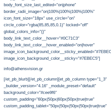
body_font_size_last_edited=”on|phone”
border_radii_image=”on|100%|100%|100%|100%”
icon_font_size=”18px” use_circle=”on”
circle_color=”rgba(85,85,85,0.1)” locked=”off”
global_colors_info=”{}”
body_link_text_color__hover=”#0C71C3″
body_link_text_color__hover_enabled=”on|hover”
image_icon_background_color__sticky_enabled=”#7EBE
image_icon_background_color__sticky=”#7EBEC5″]
info@athensvision.gr
[/et_pb_blurb][/et_pb_column][et_pb_column type=”1_3″
_builder_version=”4.16″ _module_preset=”default”
background_color=”#cee9f6″
custom_padding=”60px|50px|60px|50px|true|true”
custom_padding_tablet=”50px|50px|50px|50px|true|true”