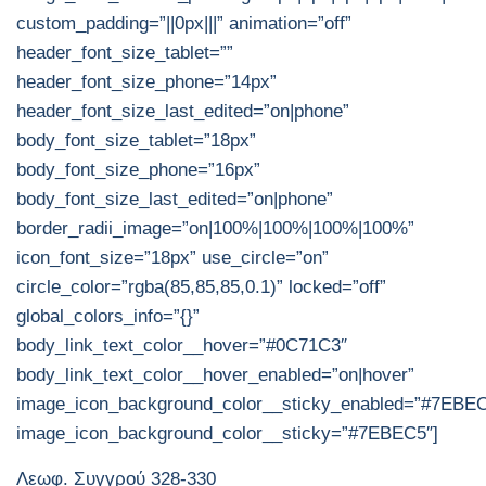
custom_padding=”||0px|||” animation=”off”
header_font_size_tablet=””
header_font_size_phone=”14px”
header_font_size_last_edited=”on|phone”
body_font_size_tablet=”18px”
body_font_size_phone=”16px”
body_font_size_last_edited=”on|phone”
border_radii_image=”on|100%|100%|100%|100%”
icon_font_size=”18px” use_circle=”on”
circle_color=”rgba(85,85,85,0.1)” locked=”off”
global_colors_info=”{}”
body_link_text_color__hover=”#0C71C3″
body_link_text_color__hover_enabled=”on|hover”
image_icon_background_color__sticky_enabled=”#7EBE
image_icon_background_color__sticky=”#7EBEC5″]
Λεωφ. Συγγρού 328-330