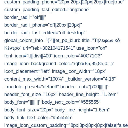
custom_padding_phone=”20px|20px|20px|20px|true|true”
custom_padding_last_edited=”on|phone”
border_radii=”off||||”
border_radii_phone=”off|20px||20px|”
border_radii_last_edited=”off|desktop”
global_colors_info=”{}”][et_pb_blurb title=”Τηλεφωνικό
Κέντρο” url=”tel:+302104171541″ use_icon=”on”
font_icon=”||divi||400″ icon_color=”#0C71C3″
image_icon_background_color=”rgba(85,85,85,0.1)”
icon_placement=”left” image_icon_width=”18px”
content_max_width=”100%” _builder_version=”4.16″
_module_preset=”default” header_font=”|700|||||||”
header_font_size=”16px” header_line_height=”1.2em”
body_font=”||||||||” body_text_color=”#555555″
body_font_size=”20px” body_line_height=”1.6em”
body_link_text_color=”#555555″
image_icon_custom_padding=”8px|8px|8px|8px|false|false