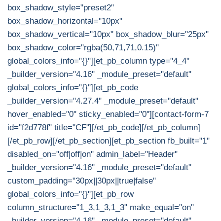
box_shadow_style="preset2"
box_shadow_horizontal="10px"
box_shadow_vertical="10px" box_shadow_blur="25px"
box_shadow_color="rgba(50,71,71,0.15)"
global_colors_info="{}"][et_pb_column type="4_4"
_builder_version="4.16" _module_preset="default"
global_colors_info="{}"][et_pb_code
_builder_version="4.27.4" _module_preset="default"
hover_enabled="0" sticky_enabled="0"][contact-form-7
id="f2d778f" title="CF"][/et_pb_code][/et_pb_column]
[/et_pb_row][/et_pb_section][et_pb_section fb_built="1"
disabled_on="off|off|on" admin_label="Header"
_builder_version="4.16" _module_preset="default"
custom_padding="30px||30px||true|false"
global_colors_info="{}"][et_pb_row
column_structure="1_3,1_3,1_3" make_equal="on"
_builder_version="4.16" _module_preset="default"