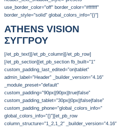
use_border_color="off" border_color="#ffffff"
border_style="solid" global_colors_info="{}"]
ATHENS VISION
ΣΥΓΓΡΟΥ
[/et_pb_text][/et_pb_column][/et_pb_row]
[/et_pb_section][et_pb_section fb_built=”1″
custom_padding_last_edited=”on|tablet”
admin_label=”Header” _builder_version=”4.16″
_module_preset=”default”
custom_padding=”90px||90px||true|false”
custom_padding_tablet=”30px||0px||false|false”
custom_padding_phone=”global_colors_info=”
global_colors_info=”{}”][et_pb_row
column_structure=”1_2,1_2″ _builder_version=”4.16″