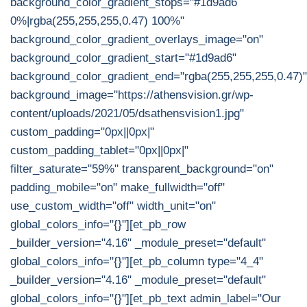
background_color_gradient_stops="#1d9ad6
0%|rgba(255,255,255,0.47) 100%"
background_color_gradient_overlays_image="on"
background_color_gradient_start="#1d9ad6"
background_color_gradient_end="rgba(255,255,255,0.47)"
background_image="https://athensvision.gr/wp-
content/uploads/2021/05/dsathensvision1.jpg"
custom_padding="0px||0px|"
custom_padding_tablet="0px||0px|"
filter_saturate="59%" transparent_background="on"
padding_mobile="on" make_fullwidth="off"
use_custom_width="off" width_unit="on"
global_colors_info="{}"][et_pb_row
_builder_version="4.16" _module_preset="default"
global_colors_info="{}"][et_pb_column type="4_4"
_builder_version="4.16" _module_preset="default"
global_colors_info="{}"][et_pb_text admin_label="Our