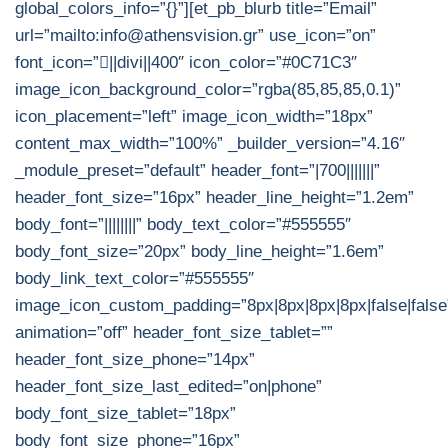
global_colors_info=”{}”][et_pb_blurb title=”Email”
url=”mailto:info@athensvision.gr” use_icon=”on”
font_icon=”||divi||400″ icon_color=”#0C71C3″
image_icon_background_color=”rgba(85,85,85,0.1)”
icon_placement=”left” image_icon_width=”18px”
content_max_width=”100%” _builder_version=”4.16″
_module_preset=”default” header_font=”|700|||||||”
header_font_size=”16px” header_line_height=”1.2em”
body_font=”||||||||” body_text_color=”#555555″
body_font_size=”20px” body_line_height=”1.6em”
body_link_text_color=”#555555″
image_icon_custom_padding=”8px|8px|8px|8px|false|false
animation=”off” header_font_size_tablet=””
header_font_size_phone=”14px”
header_font_size_last_edited=”on|phone”
body_font_size_tablet=”18px”
body_font_size_phone=”16px”