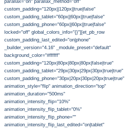
parallax="on" parallax_method="off"
custom_padding="120px||120px||true|false"
custom_padding_tablet="60px||60px||true|false"
custom_padding_phone="60px||60px||true|false"
locked="off" global_colors_info="{}"][et_pb_row
custom_padding_last_edited="on|phone"
_builder_version="4.16" _module_preset="default"
background_color="#ffffff"
custom_padding="120px|80px|80px|80px|false|true"
custom_padding_tablet="29px|30px|29px|30px|true|true"
custom_padding_phone="30px|20px|30px|20px|true|true"
animation_style="flip" animation_direction="top"
animation_duration="500ms"
animation_intensity_flip="10%"
animation_intensity_flip_tablet="0%"
animation_intensity_flip_phone=""
animation_intensity_flip_last_edited="on|tablet"