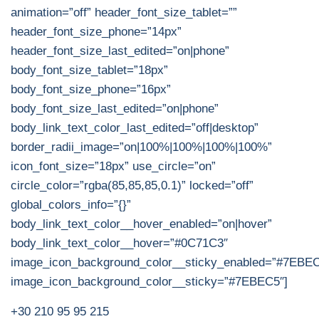
animation=”off” header_font_size_tablet=””
header_font_size_phone=”14px”
header_font_size_last_edited=”on|phone”
body_font_size_tablet=”18px”
body_font_size_phone=”16px”
body_font_size_last_edited=”on|phone”
body_link_text_color_last_edited=”off|desktop”
border_radii_image=”on|100%|100%|100%|100%”
icon_font_size=”18px” use_circle=”on”
circle_color=”rgba(85,85,85,0.1)” locked=”off”
global_colors_info=”{}”
body_link_text_color__hover_enabled=”on|hover”
body_link_text_color__hover=”#0C71C3″
image_icon_background_color__sticky_enabled=”#7EBE
image_icon_background_color__sticky=”#7EBEC5″]
+30 210 95 95 215