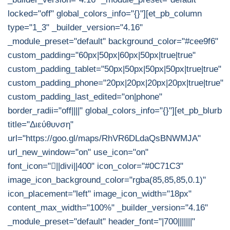
locked="off" global_colors_info="{}"][et_pb_column
type="1_3" _builder_version="4.16"
_module_preset="default" background_color="#cee9f6"
custom_padding="60px|50px|60px|50px|true|true"
custom_padding_tablet="50px|50px|50px|50px|true|true"
custom_padding_phone="20px|20px|20px|20px|true|true"
custom_padding_last_edited="on|phone"
border_radii="off||||" global_colors_info="{}"][et_pb_blurb
title="Διεύθυνση"
url="https://goo.gl/maps/RhVR6DLdaQsBNWMJA"
url_new_window="on" use_icon="on"
font_icon="||divi||400" icon_color="#0C71C3"
image_icon_background_color="rgba(85,85,85,0.1)"
icon_placement="left" image_icon_width="18px"
content_max_width="100%" _builder_version="4.16"
_module_preset="default" header_font="|700|||||||"