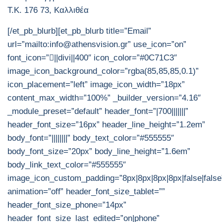
Τ.Κ. 176 73, Καλλιθέα
[/et_pb_blurb][et_pb_blurb title=”Email”
url=”mailto:info@athensvision.gr” use_icon=”on”
font_icon=”||divi||400″ icon_color=”#0C71C3″
image_icon_background_color=”rgba(85,85,85,0.1)”
icon_placement=”left” image_icon_width=”18px”
content_max_width=”100%” _builder_version=”4.16″
_module_preset=”default” header_font=”|700|||||||”
header_font_size=”16px” header_line_height=”1.2em”
body_font=”||||||||” body_text_color=”#555555″
body_font_size=”20px” body_line_height=”1.6em”
body_link_text_color=”#555555″
image_icon_custom_padding=”8px|8px|8px|8px|false|false
animation=”off” header_font_size_tablet=””
header_font_size_phone=”14px”
header_font_size_last_edited=”on|phone”