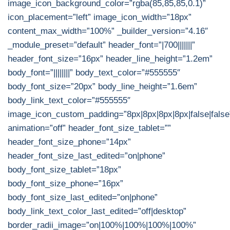
image_icon_background_color=”rgba(85,85,85,0.1)”
icon_placement=”left” image_icon_width=”18px”
content_max_width=”100%” _builder_version=”4.16″
_module_preset=”default” header_font=”|700|||||||”
header_font_size=”16px” header_line_height=”1.2em”
body_font=”||||||||” body_text_color=”#555555″
body_font_size=”20px” body_line_height=”1.6em”
body_link_text_color=”#555555″
image_icon_custom_padding=”8px|8px|8px|8px|false|false
animation=”off” header_font_size_tablet=””
header_font_size_phone=”14px”
header_font_size_last_edited=”on|phone”
body_font_size_tablet=”18px”
body_font_size_phone=”16px”
body_font_size_last_edited=”on|phone”
body_link_text_color_last_edited=”off|desktop”
border_radii_image=”on|100%|100%|100%|100%”