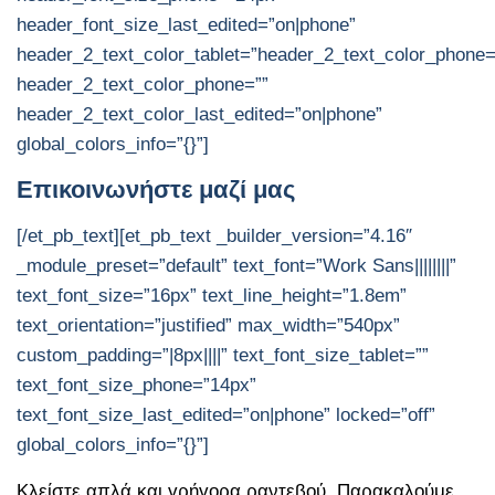
header_font_size_last_edited=”on|phone”
header_2_text_color_tablet=”header_2_text_color_phone=
header_2_text_color_phone=””
header_2_text_color_last_edited=”on|phone”
global_colors_info=”{}”]
Επικοινωνήστε μαζί μας
[/et_pb_text][et_pb_text _builder_version=”4.16″
_module_preset=”default” text_font=”Work Sans||||||||”
text_font_size=”16px” text_line_height=”1.8em”
text_orientation=”justified” max_width=”540px”
custom_padding=”|8px||||” text_font_size_tablet=””
text_font_size_phone=”14px”
text_font_size_last_edited=”on|phone” locked=”off”
global_colors_info=”{}”]
Κλείστε απλά και γρήγορα ραντεβού. Παρακαλούμε